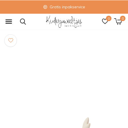
Gratis inpakservice
0
0