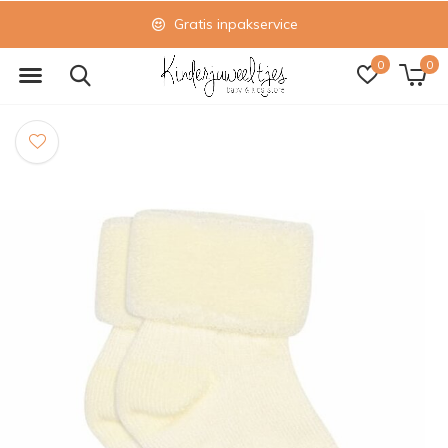
Gratis inpakservice
0
0