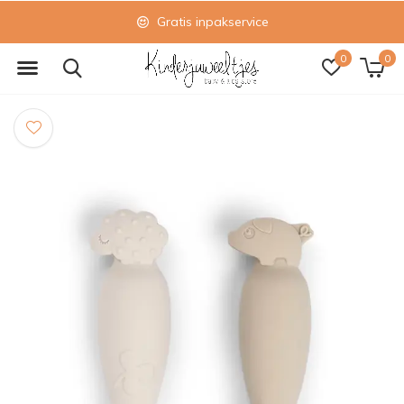
Gratis inpakservice
0
0