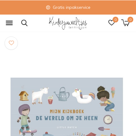
Gratis inpakservice
0
0