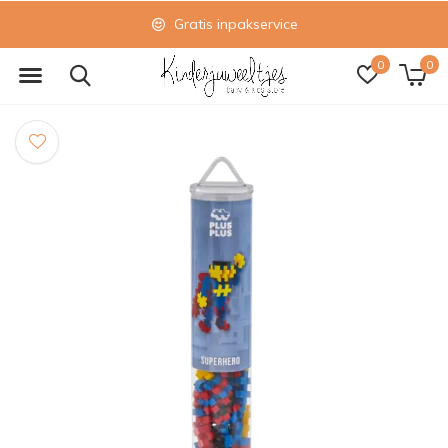
Gratis inpakservice
0
0