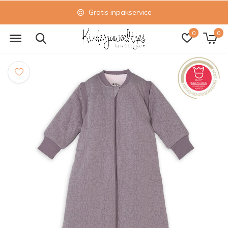
Gratis inpakservice
0
0