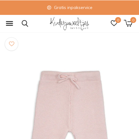
Gratis inpakservice
0
0