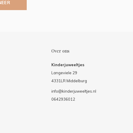
NEER
Over ons
Kinderjuweeltjes
Langeviele 29
4331LR Middelburg
info@kinderjuweeltjes.nl
0642936012