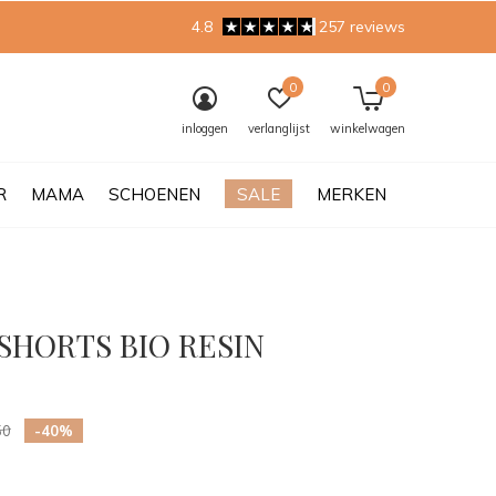
4.8
257 reviews
0
0
inloggen
verlanglijst
winkelwagen
R
MAMA
SCHOENEN
SALE
MERKEN
SHORTS BIO RESIN
0)
50
-40%