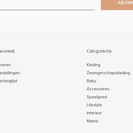
ABON
account
Categorieën
treren
Kleding
estellingen
Zwangerschapskleding
erlanglijst
Baby
Accessoires
Speelgoed
Lifestyle
Interieur
Mama