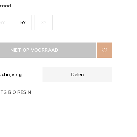
rraad
6Y
5Y
3Y
NIET OP VOORRAAD
chrijving
Delen
TS BIO RESIN