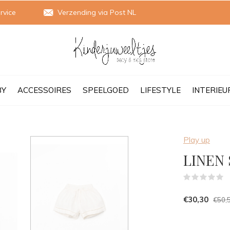
rvice
Verzending via Post NL
BY
ACCESSOIRES
SPEELGOED
LIFESTYLE
INTERIEU
Play up
LINEN 
(
€30,30
€50,