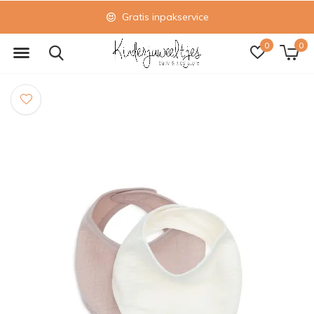
Gratis inpakservice
0
0