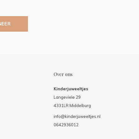
NEER
Over ons
Kinderjuweeltjes
Langeviele 29
4331LR Middelburg
info@kinderjuweeltjes.nl
0642936012