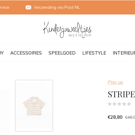
rvice
Verzending via Post NL
BY
ACCESSOIRES
SPEELGOED
LIFESTYLE
INTERIEU
Play up
STRIPE
(
€28,80
€48,