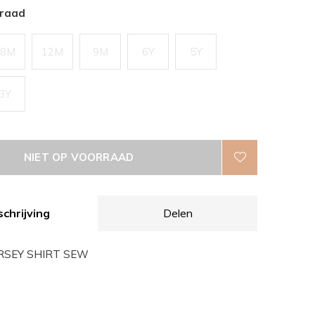
rraad
18M
12M
9M
6Y
5Y
3Y
NIET OP VOORRAAD
chrijving
Delen
RSEY SHIRT SEW