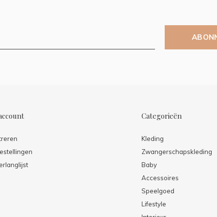
ABON
account
Categorieën
treren
Kleding
estellingen
Zwangerschapskleding
erlanglijst
Baby
Accessoires
Speelgoed
Lifestyle