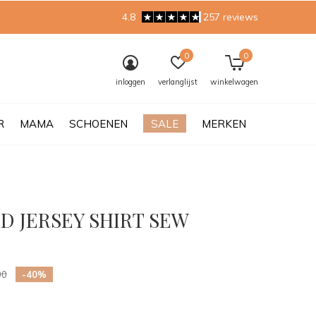
4.8
257 reviews
0
0
inloggen
verlanglijst
winkelwagen
R
MAMA
SCHOENEN
SALE
MERKEN
D JERSEY SHIRT SEW
0)
00
-40%