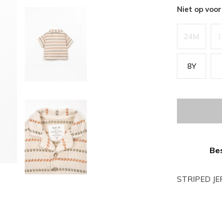
Niet op voo
24M
8Y
Bes
STRIPED JE