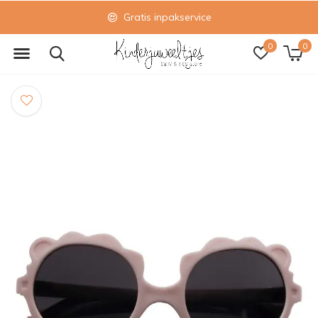
Gratis inpakservice
0
0