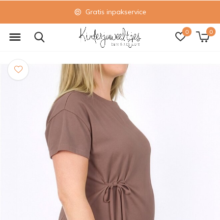
Gratis inpakservice
0
0