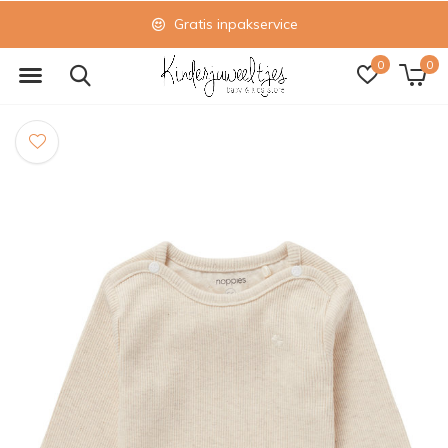
Gratis inpakservice
0
0