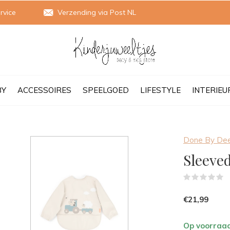
rvice
Verzending via Post NL
BY
ACCESSOIRES
SPEELGOED
LIFESTYLE
INTERIEU
Done By De
Sleeve
(
€21,99
Op voorraa