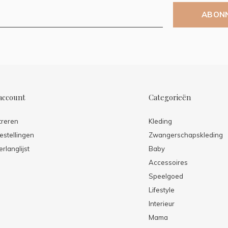
ABON
account
Categorieën
treren
Kleding
estellingen
Zwangerschapskleding
erlanglijst
Baby
Accessoires
Speelgoed
Lifestyle
Interieur
Mama