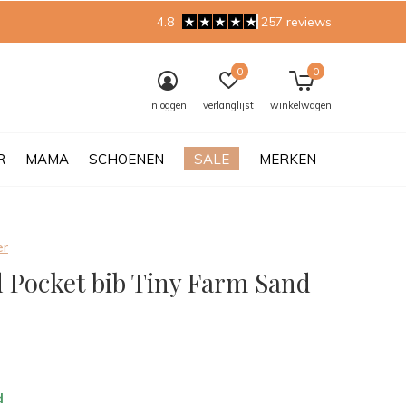
4.8
257 reviews
0
0
inloggen
verlanglijst
winkelwagen
R
MAMA
SCHOENEN
SALE
MERKEN
er
d Pocket bib Tiny Farm Sand
0)
d