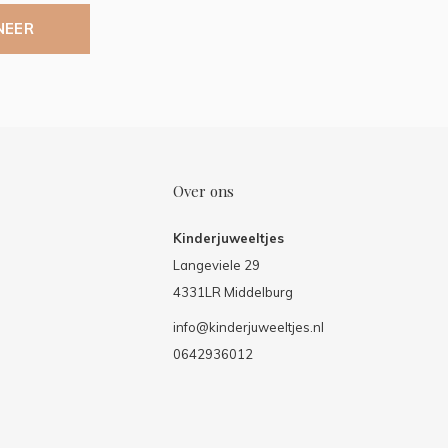
NEER
Over ons
Kinderjuweeltjes
Langeviele 29
4331LR Middelburg
info@kinderjuweeltjes.nl
0642936012