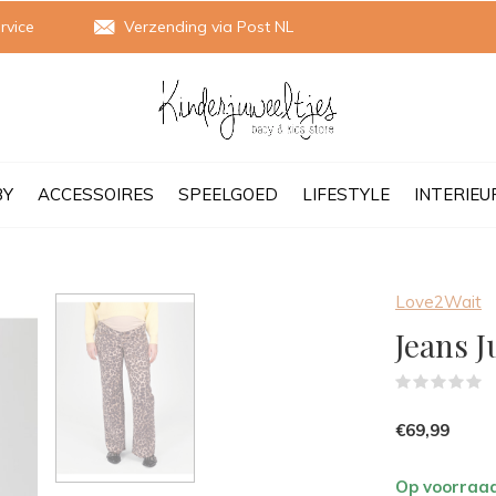
rvice
Verzending via Post NL
BY
ACCESSOIRES
SPEELGOED
LIFESTYLE
INTERIEU
Love2Wait
Jeans J
(
€69,99
Op voorraa