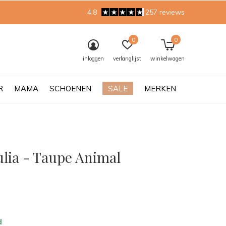
4.8
257 reviews
0
0
inloggen
verlanglijst
winkelwagen
R
MAMA
SCHOENEN
SALE
MERKEN
ulia - Taupe Animal
0)
d