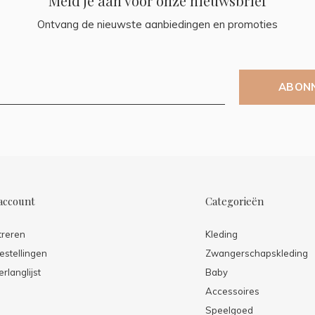
Meld je aan voor onze nieuwsbrief
Ontvang de nieuwste aanbiedingen en promoties
ABON
account
Categorieën
treren
Kleding
estellingen
Zwangerschapskleding
erlanglijst
Baby
Accessoires
Speelgoed